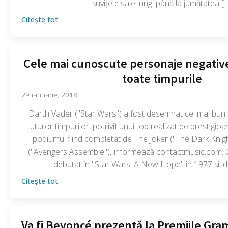
șuvițele sale lungi până la jumătatea [
Citește tot
Cele mai cunoscute personaje negative
toate timpurile
29 ianuarie, 2018
Darth Vader ("Star Wars") a fost desemnat cel mai bun 
tuturor timpurilor, potrivit unui top realizat de prestigioas
podiumul fiind completat de The Joker ("The Dark Knight
("Avengers Assemble"), informează contactmusic.com. C
debutat în "Star Wars: A New Hope" în 1977 şi, de
Citește tot
Va fi Beyoncé prezentă la Premiile Gr