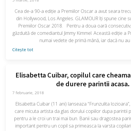
Cea de-a 90-a ediție a Premiilor Oscar a avut seara trec
din Hollywood, Los Angeles. GLAMOUR îți spune cine sunt
Premiilor Oscar 2018. Pentru a doua oară consecutiv,
găzduită de comediantul Jimmy Kimmel. Această ediție a P
numai vedete de primă mână, iar dacă nu au 
Citește tot
Elisabetta Cuibar, copilul care cheama
de durere parintii acasa.
7 februarie, 2018
Elisabetta Cuibar (11 ani) lanseaza “Frunzulita lozioara”, 
care micuta artista da glas dorului copiilor dupa parintii p
pentru a le croi un trai mai bun. Banii sau dragostea par
important pentru un copil sa primeasca la varsta copilarie