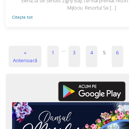
Elena, la Six Senses Zighy Bay, cel mai premiat resort
Mijlociu. Resortul Six […]
Citește tot
…
«
1
3
4
5
6
Anterioară