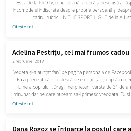
Esca de la PROTV, o persoană sinceră și deschisă a răs
incomode și indiscrete despre propria persoană și despre s
cadrul rubricii IN THE SPORT LIGHT de la A Lis
Citește tot
Adelina Pestrițu, cel mai frumos cadou 
2 februarie, 2018
Vedeta și-a aunțat fanii pe pagina personală de Facebook
Ea a precizat că e copleșită de emoție și așteaptă cu n
lume a copilului. „Dragii mei prieteni, varsta de 31 de an
minunat dar pe care puteam sa-l primesc vreodata. Eu si iub
Citește tot
Dana Rogoz se întoarce la postul care 