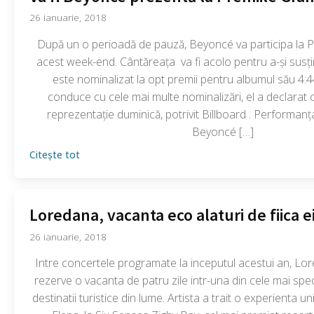
26 ianuarie, 2018
După un o perioadă de pauză, Beyoncé va participa la 
acest week-end. Cântăreața va fi acolo pentru a-și susțin
este nominalizat la opt premii pentru albumul său 4:4
conduce cu cele mai multe nominalizări, el a declarat 
reprezentație duminică, potrivit Billboard . Performanța
Beyoncé […]
Citește tot
Loredana, vacanta eco alaturi de fiica e
26 ianuarie, 2018
Intre concertele programate la inceputul acestui an, Lore
rezerve o vacanta de patru zile intr-una din cele mai spe
destinatii turistice din lume. Artista a trait o experienta unic