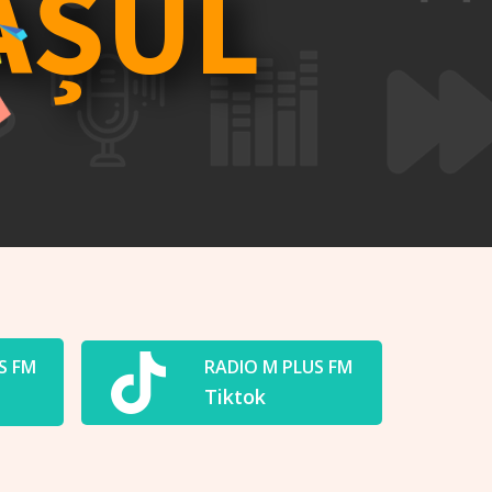
AȘUL
S FM
RADIO M PLUS FM
Tiktok