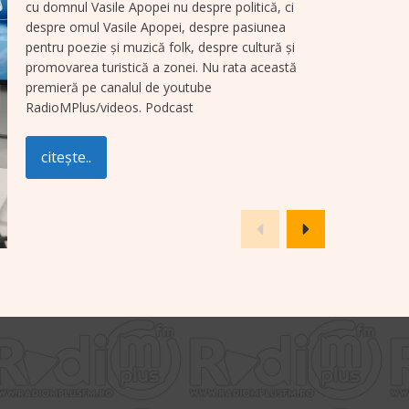
cu domnul Vasile Apopei nu despre politică, ci
despre omul Vasile Apopei, despre pasiunea
pentru poezie și muzică folk, despre cultură și
promovarea turistică a zonei. Nu rata această
premieră pe canalul de youtube
RadioMPlus/videos. Podcast
citește..
VIDEO Gioia & Gelato deschide
porțile în Parcul Central din
Târgu Neamț: „Porția ta de