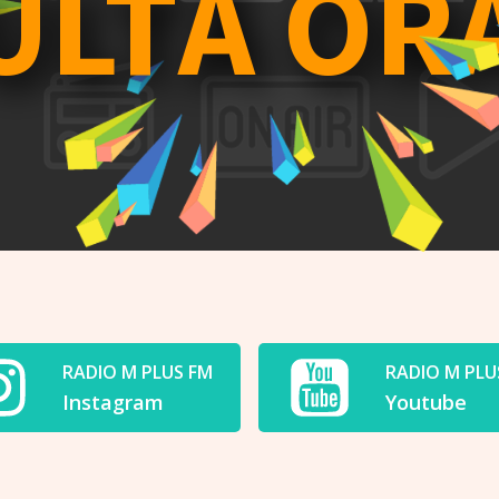
ULTĂ OR
RADIO M PLUS FM
RADIO M PLU
Instagram
Youtube