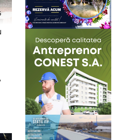
5
Colegiul Tehnic Ion Creang[ din Târgu Neamț
citește..
găzduiește mâine, pe 12 iunie concursul național
„Creangă... la el acasă”. Între orele 9 și 12 se vor
N
desfășura activități pe secțiuni precum creație
literară, proiecte, și Ciștește, rogu-te... Apoi, între
orele 12 și 18, în Amfiteatrul orașului Târgu Neamț
se va desfășura secțiunea de interpretare artistică:
muzică, […]
Cutremur administrativ în județul
A
Neamț! Primarul și viceprimarul
comunei Grumăzești, trimiși în
judecată