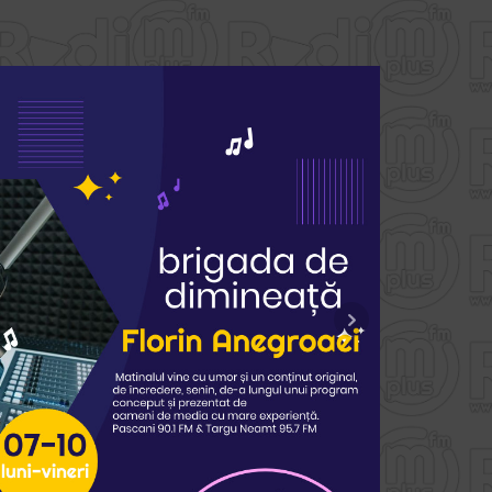
fericire” a venit acasă!
Parcul Central din Târgu Neamț are un nou motiv
citește..
de sărbătoare. Celebrul producător de înghețată
artizanală Gioia & Gelato și-a deschis oficial noua
locație în inima orașului, iar intrarea pe piața
nemțeană a fost marcată printr-un gest care a
cucerit imediat inimile tuturor prezenților: gelato
gratuit pentru toată lumea! Încă de la primele ore
ale […]
„Podcast Jeunesse”, un proiect
susținut de Organizația
Internațională a Francofoniei.