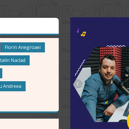
Florin Anegroaei
talin Naclad
u Andreea