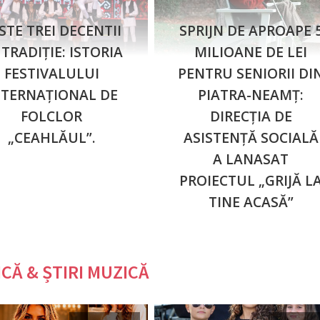
STE TREI DECENTII
SPRIJN DE APROAPE 
 TRADIȚIE: ISTORIA
MILIOANE DE LEI
FESTIVALULUI
PENTRU SENIORII DI
NTERNAȚIONAL DE
PIATRA-NEAMȚ:
FOLCLOR
DIRECȚIA DE
„CEAHLĂUL”.
ASISTENȚĂ SOCIALĂ
A LANASAT
PROIECTUL „GRIJĂ L
TINE ACASĂ”
CĂ & ȘTIRI MUZICĂ