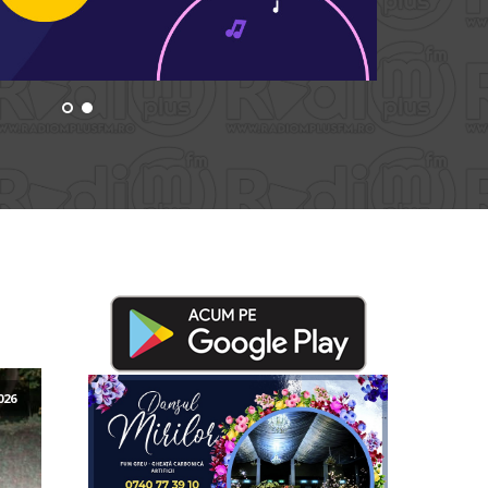
Un nou proiect, de această dată în Târgu-
citește..
Neamț! „Podcast Jeunesse”, un proiect susținut de
Organizația Internațională a Francofoniei. 10 elevi
vor participa la un atelier inedit de podcast și
jurnalism radiofonic, desfășurat în cadrul a două
întâlniri online și a trei zile de activități față în față
la Târgu-Neamț (31 iulie – 2 august). Alături de
jurnalistul și […]
Concurs național „Creangă... la el
acasă”. De la poveste, la
inspirație!
026