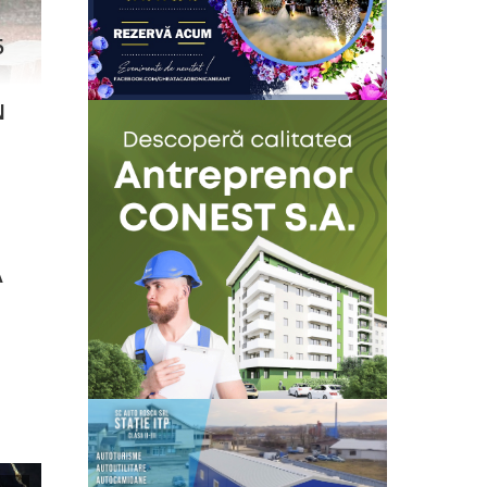
5
Colegiul Tehnic Ion Creang[ din Târgu Neamț
citește..
găzduiește mâine, pe 12 iunie concursul național
„Creangă... la el acasă”. Între orele 9 și 12 se vor
N
desfășura activități pe secțiuni precum creație
literară, proiecte, și Ciștește, rogu-te... Apoi, între
orele 12 și 18, în Amfiteatrul orașului Târgu Neamț
se va desfășura secțiunea de interpretare artistică:
muzică, […]
Cutremur administrativ în județul
A
Neamț! Primarul și viceprimarul
comunei Grumăzești, trimiși în
judecată