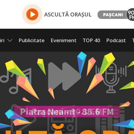
ASCULTĂ ORAȘUL
iri
Publicitate
Eveniment
TOP 40
Podcast
Piatra Neamț - 88.6 FM