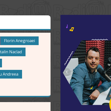
Florin Anegroaei
talin Naclad
u Andreea