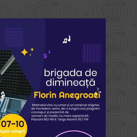
fericire” a venit acasă!
Parcul Central din Târgu Neamț are un nou motiv
citește..
de sărbătoare. Celebrul producător de înghețată
artizanală Gioia & Gelato și-a deschis oficial noua
locație în inima orașului, iar intrarea pe piața
nemțeană a fost marcată printr-un gest care a
cucerit imediat inimile tuturor prezenților: gelato
gratuit pentru toată lumea! Încă de la primele ore
ale […]
„Podcast Jeunesse”, un proiect
susținut de Organizația
Internațională a Francofoniei.