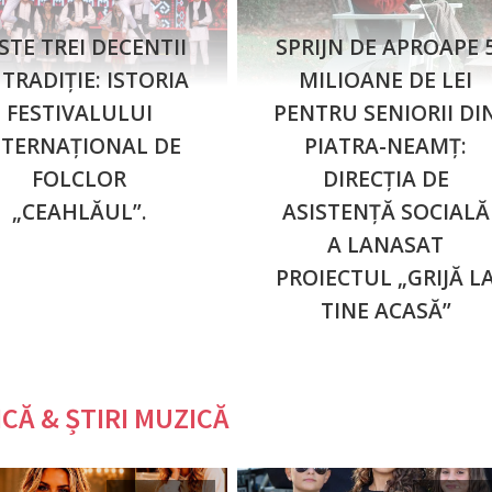
STE TREI DECENTII
SPRIJN DE APROAPE 
 TRADIȚIE: ISTORIA
MILIOANE DE LEI
FESTIVALULUI
PENTRU SENIORII DI
NTERNAȚIONAL DE
PIATRA-NEAMȚ:
FOLCLOR
DIRECȚIA DE
„CEAHLĂUL”.
ASISTENȚĂ SOCIALĂ
A LANASAT
PROIECTUL „GRIJĂ L
TINE ACASĂ”
CĂ & ȘTIRI MUZICĂ