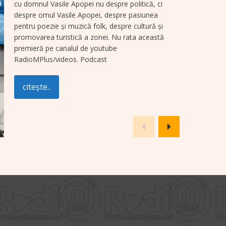
cu domnul Vasile Apopei nu despre politică, ci
despre omul Vasile Apopei, despre pasiunea
pentru poezie și muzică folk, despre cultură și
promovarea turistică a zonei. Nu rata această
premieră pe canalul de youtube
RadioMPlus/videos. Podcast
citește..
VIDEO Gioia & Gelato deschide
porțile în Parcul Central din
Târgu Neamț: „Porția ta de