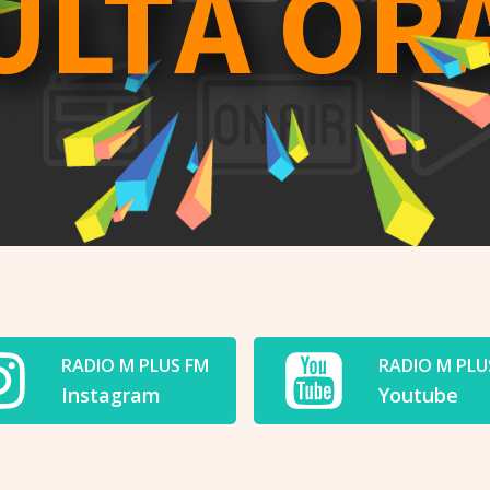
ULTĂ OR
RADIO M PLUS FM
RADIO M PLU
Instagram
Youtube