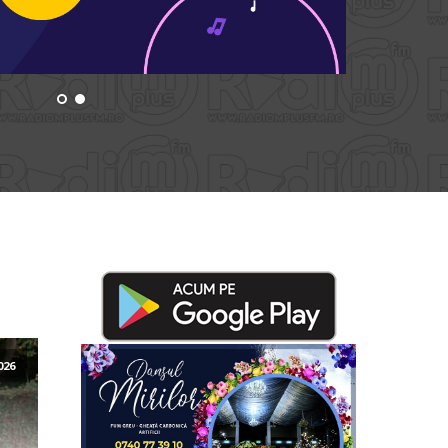
Un nou proiect, de această dată în Târgu-
citește..
Neamț! „Podcast Jeunesse”, un proiect susținut de
Organizația Internațională a Francofoniei. 10 elevi
vor participa la un atelier inedit de podcast și
jurnalism radiofonic, desfășurat în cadrul a două
întâlniri online și a trei zile de activități față în față
la Târgu-Neamț (31 iulie – 2 august). Alături de
jurnalistul și […]
Concurs național „Creangă... la el
acasă”. De la poveste, la
inspirație!
026