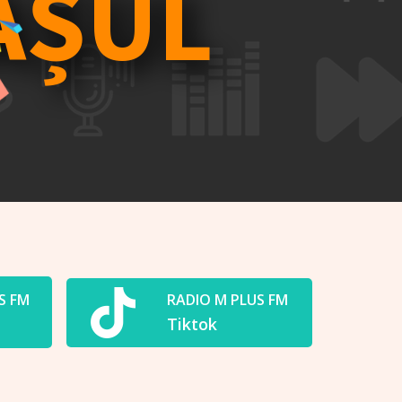
AȘUL
S FM
RADIO M PLUS FM
Tiktok